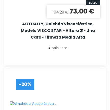
DESDE
73,00 €
Precio base
Precio
104,29 €
ACTUALLY, Colchón Viscoelástico,
Modelo VISCO STAR - Altura 21- Una
Cara- Firmeza Media Alta
4 opiniones
-20%