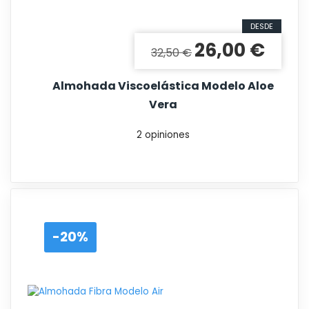
DESDE
26,00 €
Precio base
Precio
32,50 €
Almohada Viscoelástica Modelo Aloe
Vera
2 opiniones
-20%