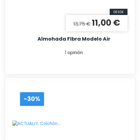
DESDE
11,00 €
Precio base
Precio
13,75 €
Almohada Fibra Modelo Air
1 opinión
-30%