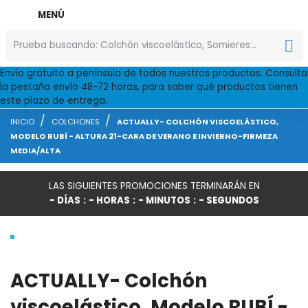
MENÚ

Envío gratuito a península de todos nuestros productos. Consulta
la pestaña envío 48-72 horas, para saber qué productos tienen
este plazo de entrega.
INICIO
COLCHONES
ACTUALLY- COLCHÓN VISCOELÁSTICO,
MODELO RUBÍ - ALTURA 21-CARA DE VERANO E INVIERNO-FIRMEZA
MEDIA/ALTA
LAS SIGUIENTES PROMOCIONES TERMINARÁN EN
-
DÍAS
-
HORAS
-
MINUTOS
-
SEGUNDOS
ACTUALLY- Colchón
viscoelástico, Modelo RUBÍ -