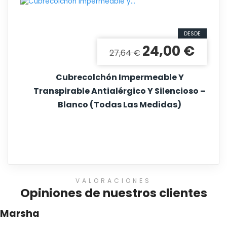
DESDE
24,00 €
Precio base
Precio
27,64 €
Cubrecolchón Impermeable Y
Transpirable Antialérgico Y Silencioso –
Blanco (Todas Las Medidas)
VALORACIONES
Opiniones de nuestros clientes
Marsha