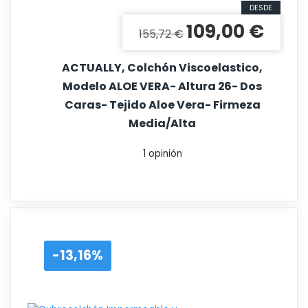
DESDE
109,00 €
Precio base
Precio
155,72 €
ACTUALLY, Colchón Viscoelastico,
Modelo ALOE VERA- Altura 26- Dos
Caras- Tejido Aloe Vera- Firmeza
Media/alta
1 opinión
-13,16%