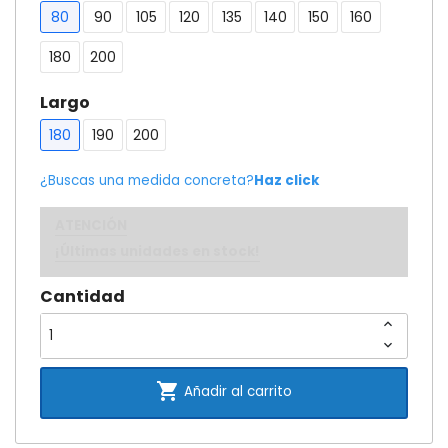
80
90
105
120
135
140
150
160
180
200
Largo
180
190
200
¿Buscas una medida concreta?
Haz click
ATENCIÓN
¡Últimas unidades en stock!
Cantidad

Añadir al carrito