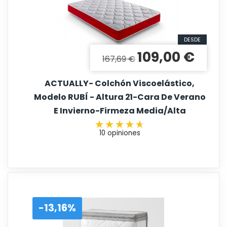
DESDE
109,00 €
Precio base
Precio
167,69 €
ACTUALLY- Colchón Viscoelástico,
Modelo RUBÍ - Altura 21-Cara De Verano
E Invierno-Firmeza Media/Alta
10 opiniones
-13,16%