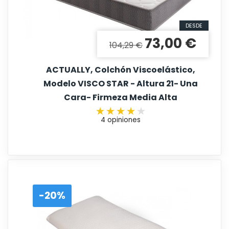
DESDE
73,00 €
Precio base
Precio
104,29 €
ACTUALLY, Colchón Viscoelástico,
Modelo VISCO STAR - Altura 21- Una
Cara- Firmeza Media Alta
4 opiniones
-20%