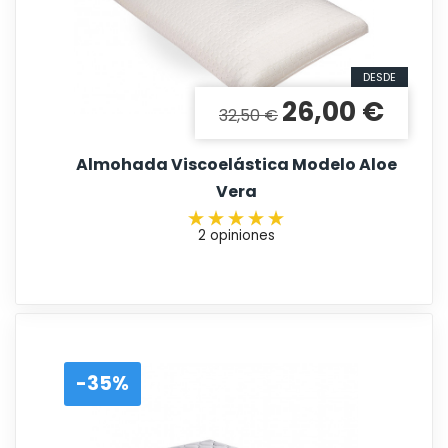
DESDE
26,00 €
Precio base
Precio
32,50 €
Almohada Viscoelástica Modelo Aloe
Vera
2 opiniones
-35%