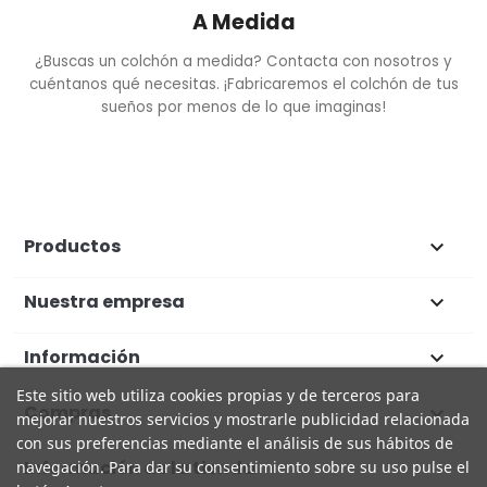
A Medida
¿Buscas un colchón a medida? Contacta con nosotros y
cuéntanos qué necesitas. ¡Fabricaremos el colchón de tus
sueños por menos de lo que imaginas!
Productos

Nuestra empresa

Información

Este sitio web utiliza cookies propias y de terceros para
Compras

mejorar nuestros servicios y mostrarle publicidad relacionada
con sus preferencias mediante el análisis de sus hábitos de
Información de la tienda
navegación. Para dar su consentimiento sobre su uso pulse el