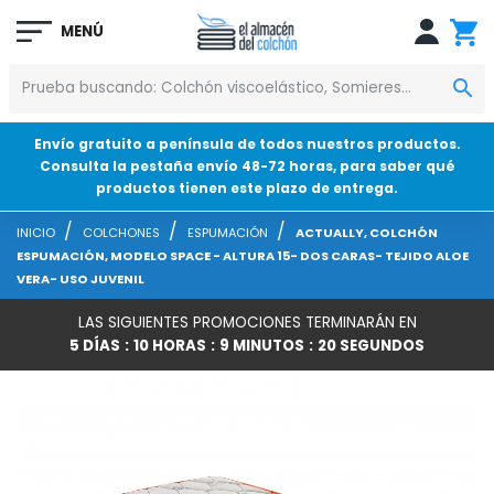
MENÚ

Envío gratuito a península de todos nuestros productos.
Consulta la pestaña envío 48-72 horas, para saber qué
productos tienen este plazo de entrega.
INICIO
COLCHONES
ESPUMACIÓN
ACTUALLY, COLCHÓN
ESPUMACIÓN, MODELO SPACE - ALTURA 15- DOS CARAS- TEJIDO ALOE
VERA- USO JUVENIL
LAS SIGUIENTES PROMOCIONES TERMINARÁN EN
5
DÍAS
10
HORAS
9
MINUTOS
19
SEGUNDOS