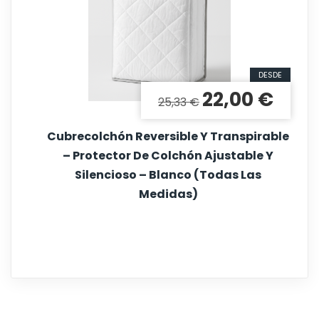
DESDE
22,00 €
Precio base
Precio
25,33 €
Cubrecolchón Reversible Y Transpirable
– Protector De Colchón Ajustable Y
Silencioso – Blanco (Todas Las
Medidas)