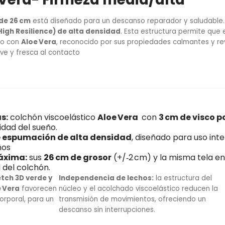
 de 26 cm
está diseñado para un descanso reparador y saludabl
igh Resilience) de alta densidad
. Esta estructura permite que
ado con
Aloe Vera
, reconocido por sus propiedades calmantes y revi
ave y fresca al contacto
s:
colchón viscoelástico
Aloe Vera
con
3 cm de visco p
lidad del sueño.
e espumación de alta densidad
, diseñado para uso int
ños
áxima:
sus
26 cm de grosor
(+/‑2 cm) y la misma tela e
l del colchón.
etch 3D verde y
Independencia de lechos:
la estructura del
e Vera
favorecen
núcleo y el acolchado viscoelástico reducen la
corporal, para un
transmisión de movimientos, ofreciendo un
descanso sin interrupciones.