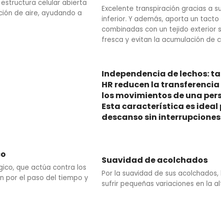
 estructura celular abierta
Excelente transpiración gracias a su
ción de aire, ayudando a
inferior. Y además, aporta un tacto 
combinadas con un tejido exterior s
fresca y evitan la acumulación de c
Independencia de lechos: ta
HR reducen la transferencia
los movimientos de una pers
Esta característica es idea
descanso sin interrupciones
co
Suavidad de acolchados
gico, que actúa contra los
Por la suavidad de sus acolchados,
n por el paso del tiempo y
sufrir pequeñas variaciones en la al