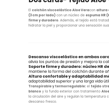
El
colchón viscoelástico Aloe Vera
con
altura
(3 cm por lado)
con un núcleo de
espuma HR (H
firme y duradero
. Además, el tejido está trat
hidratar la piel y proporcionar una sensación su
Descanso viscoelástico en ambas cara
alivia los puntos de presión y mejora la ca
Soporte firme y duradero:
núcleo HR d
mantiene la forma del colchón durante a
Altura confortable y adaptabilidad m
adaptabilidad superior y una larga vida úti
Transpirable y termorregulable:
el
tejido str
blanco
y la funda exterior con tratamiento
Alo
la circulación del aire y regulan la temperatura 
descanso fresco.