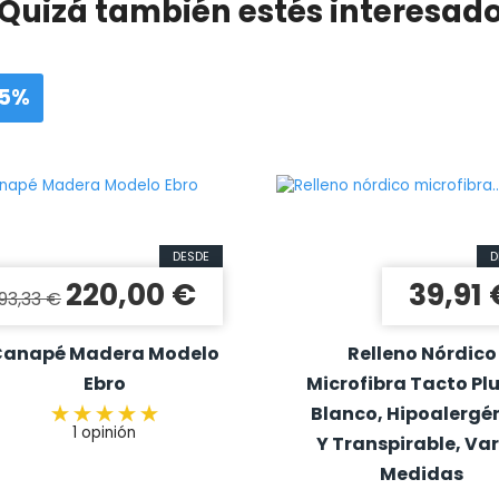
Quizá también estés interesad
25%
DESDE
D
220,00 €
39,91 
recio base
Precio
Precio
93,33 €
Canapé Madera Modelo
Relleno Nórdico
Ebro
Microfibra Tacto Pl
Blanco, Hipoalergé
1 opinión
Y Transpirable, Var
Medidas